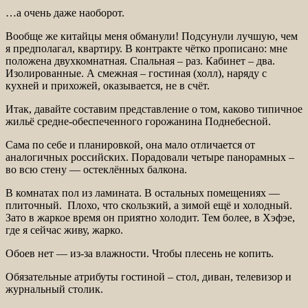
…а очень даже наоборот.
Вообще же китайцы меня обманули! Подсунули лучшую, чем
я предполагал, квартиру. В контракте чётко прописано: мне
положена двухкомнатная. Спальная – раз. Кабинет – два.
Изолированные. А смежная – гостиная (холл), наряду с
кухней и прихожей, оказывается, не в счёт.
Итак, давайте составим представление о том, каково типичное
жильё средне-обеспеченного горожанина Поднебесной.
Сама по себе и планировкой, она мало отличается от
аналогичных российских. Порадовали четыре панорамных –
во всю стену — остеклённых балкона.
В комнатах пол из ламината. В остальных помещениях —
плиточный. Плохо, что скользкий, а зимой ещё и холодный.
Зато в жаркое время он приятно холодит. Тем более, в Хэфэе,
где я сейчас живу, жарко.
Обоев нет — из-за влажности. Чтобы плесень не копить.
Обязательные атрибуты гостиной – стол, диван, телевизор и
журнальный столик.