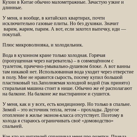
Кухни в Китае обычно малометражные. Зачастую узкие и
длинные.
У меня, и вообще, в китайских квартирах, почти
исключительно газовые плиты. Но без духовки. Значит
варим, жарим, парим. А вот, если захотел выпечку, иди —
покупай.
Плюс микроволновка, и холодильник.
Вода в кухонном кране только холодная. Горячая
(пропущенная через нагреватель) – в совмещённом с
туалетом, прачечно-умывально-душевом блоке. А вот ванны
там никакой нет. Использованная вода уходит через отверстие
в полу. Мне не нравится сырость, посему купил большой
пластиковый таз.Заполняемая холодной водой (так принято)
стиральная машина стоит в нише. Обычно же её располагают
на балконе. На балконе же выстиранное и сушится.
У меня, как и у всех, есть кондиционер. Но только в спальне.
Зимой – это источник тепла, летом – прохлады. Другое
отопление в жилье эконом-класса отсутствует. Поэтому в
холода я стараюсь ограничивать своё «домоводство»
спальней.
Кое-кто из читателей спрашивал меня про розетки. Правда,