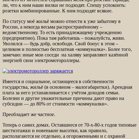
ли, что к ним наши вилки не подходят. Спешу успокоить:
розетки комбинированные. К ним подходят всякие.
По статусу моё жильё можно отнести к уже забытому в
России, а некогда весьма распространённому –
ведомственному. То есть принадлежащему учреждению
(предприятию). Пока там работаешь – пожалуйста, живи.
Уволился — будь добр, освободи. Свой бонус в этом –
целиком и полностью бесплатная «коммуналка». Более того,
замечаю: иные мои соседи на халяву заправляют казённой
энергией свои электромотороллеры.
Имеется и социальное, остающееся в собственности
государства, жильё (в основном – малогабаритки). Арендная
плата за него устанавливается с учётом доходов семьи.
Болезни и другие уважительные причины дают право на
субсидии — до 80% от стоимости «коммуналки».
Преобладает же частное.
Теперь о самих домах. Оставшиеся от 70-х-80-х годов типовые
шестиэтажки и новенькие высотки, как правило,
располагаются не отдельно, а огороженными и с охраной