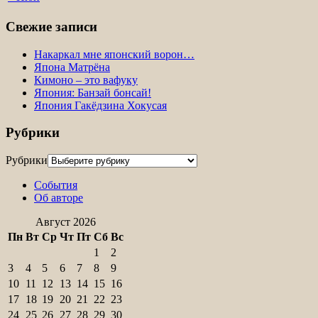
Свежие записи
Накаркал мне японский ворон…
Япона Матрёна
Кимоно – это вафуку
Япония: Банзай бонсай!
Япония Гакёдзина Хокусая
Рубрики
Рубрики
События
Об авторе
Август 2026
Пн
Вт
Ср
Чт
Пт
Сб
Вс
1
2
3
4
5
6
7
8
9
10
11
12
13
14
15
16
17
18
19
20
21
22
23
24
25
26
27
28
29
30