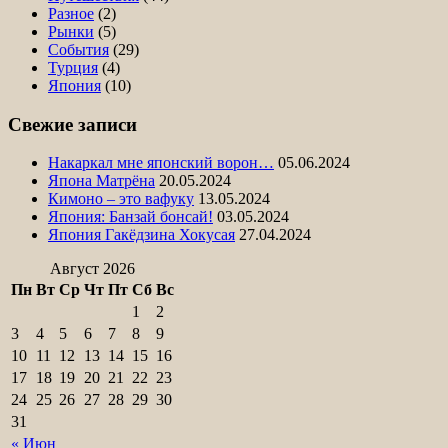
Разное
(2)
Рынки
(5)
События
(29)
Турция
(4)
Япония
(10)
Свежие записи
Накаркал мне японский ворон…
05.06.2024
Япона Матрёна
20.05.2024
Кимоно – это вафуку
13.05.2024
Япония: Банзай бонсай!
03.05.2024
Япония Гакёдзина Хокусая
27.04.2024
Август 2026
Пн
Вт
Ср
Чт
Пт
Сб
Вс
1
2
3
4
5
6
7
8
9
10
11
12
13
14
15
16
17
18
19
20
21
22
23
24
25
26
27
28
29
30
31
« Июн