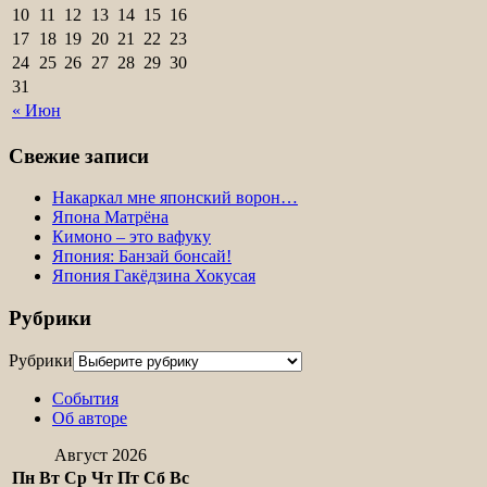
10
11
12
13
14
15
16
17
18
19
20
21
22
23
24
25
26
27
28
29
30
31
« Июн
Свежие записи
Накаркал мне японский ворон…
Япона Матрёна
Кимоно – это вафуку
Япония: Банзай бонсай!
Япония Гакёдзина Хокусая
Рубрики
Рубрики
События
Об авторе
Август 2026
Пн
Вт
Ср
Чт
Пт
Сб
Вс