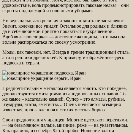
удовольствие, коль продемонстрировать таковые нельзя – они
скрыты под одеждой и головными уборами.
Но ведь пальцы-то религия и законы прятать не заставляют.
Значит, колечки все увидят. Остальное для родных и близких,
да и себе любимой приятно показаться изукрашенной.
Вдобавок «ювелирка» — достояние женщины, которым она
вольна распоряжаться по своему усмотрению.
Моды, как таковой, нет. Всегда в тренде традиционный стиль,
а то и реплики древностей. К примеру, изображённые здесь
подвеска и серьги.
Предпочтительным металлом является золото. Кто победнее,
довольствуются имитациями из анодированных сплавов. То
же самое – касательно камней. Супер – это алмазы, рубины,
изумруды, агаты, аметисты… Очень почитается всемирно
известная, прославленная в стихах местная бирюза.
Свои предпочтения у иранцев. Многие щеголяют перстнями.
— на безымянном пальце, мизинце, реже — на указательном.
Как правило, из серебра 925-й пробы. Ношение золота