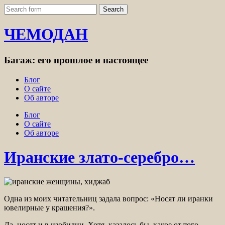
ЧЕМОДАН
Багаж: его прошлое и настоящее
Блог
О сайте
Об авторе
Блог
О сайте
Об авторе
Иранские злато-серебро…
Одна из моих читательниц задала вопрос: «Носят ли иранки
ювелирные у крашения?».
Да, носят и в изобилии. Хотя, казалось бы, какое от того