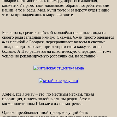
товаров (автомобилей, к примеру, дорогого алкоголя,
косметики) прямо-таки навязывает образы потребителя вне
нации, а то и расы. Мол, купи то-то и за версту будет видно,
что ты принадлежишь к мировой элите.
Более того, среди китайской молодёжи появилась мода на
своего рода западный имидж. Скажем, Чжан просто одевается
а-ля плейбой с Бродвея, перекрашивает волосы в светлые
тона, наводит макияж, при котором глаза кажутся много
больше. А Цао решается на пластическую операцию — тоже
усиленно рекламируемую (образчик см. на заставке ).
Хэфэй, где я живу – это, по местным меркам, тихая
провинция, и здесь подобные типы редки. Зато в
космополитичном Шанхае я их насмотрелся.
Однако преобладает иной тренд, могущий быть