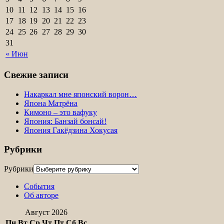
10
11
12
13
14
15
16
17
18
19
20
21
22
23
24
25
26
27
28
29
30
31
« Июн
Свежие записи
Накаркал мне японский ворон…
Япона Матрёна
Кимоно – это вафуку
Япония: Банзай бонсай!
Япония Гакёдзина Хокусая
Рубрики
Рубрики
События
Об авторе
Август 2026
Пн
Вт
Ср
Чт
Пт
Сб
Вс