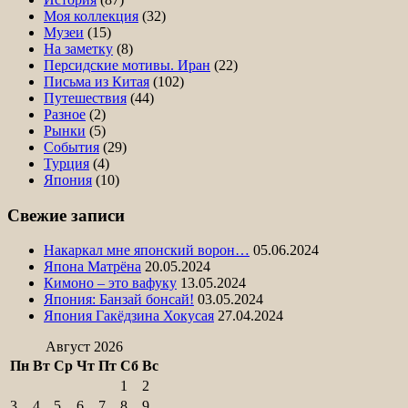
Моя коллекция
(32)
Музеи
(15)
На заметку
(8)
Персидские мотивы. Иран
(22)
Письма из Китая
(102)
Путешествия
(44)
Разное
(2)
Рынки
(5)
События
(29)
Турция
(4)
Япония
(10)
Свежие записи
Накаркал мне японский ворон…
05.06.2024
Япона Матрёна
20.05.2024
Кимоно – это вафуку
13.05.2024
Япония: Банзай бонсай!
03.05.2024
Япония Гакёдзина Хокусая
27.04.2024
Август 2026
Пн
Вт
Ср
Чт
Пт
Сб
Вс
1
2
3
4
5
6
7
8
9