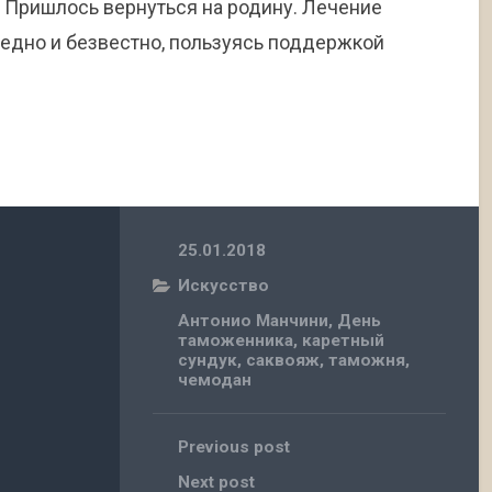
 Пришлось вернуться на родину. Лечение
бедно и безвестно, пользуясь поддержкой
25.01.2018
Искусство
Антонио Манчини
,
День
таможенника
,
каретный
сундук
,
саквояж
,
таможня
,
чемодан
Previous post
Next post