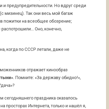
 и предупредительности. Но вдруг среди
с мизинец). Так они весь мой багаж
в пожитки на всеобщее обозрение;
е распотрошили… Оно, конечно,
на, когда по СССР летали, даже не
аможенников отражает кинообраз
стыни»
. Помните: «За державу обидно!»,
Удача»?
ям сегодняшнего праздника оказалось
на просторах Интернета, только и нашёл я,