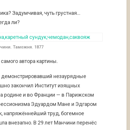
ика? Задумчивая, чуть грустная…
егда ли?
чини. Таможня. 1877
е самого автора картины.
ва демонстрировавший незаурядные
пешно закончил Институт изящных
на родине и во Франции — в Парижском
рессионизма Эдуардом Мане и Эдгаром
к, напряжённейший труд, богемное
а внезапно. В 29 лет Манчини перенёс