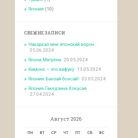
Япония
(10)
СВЕЖИЕ ЗАПИСИ
Накаркал мне японский ворон…
05.06.2024
Япона Матрёна
20.05.2024
Кимоно – это вафуку
13.05.2024
Япония: Банзай бонсай!
03.05.2024
Япония Гакёдзина Хокусая
27.04.2024
Август 2026
ПН
ВТ
СР
ЧТ
ПТ
СБ
ВС