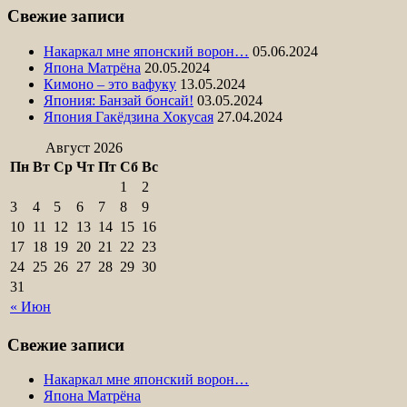
Свежие записи
Накаркал мне японский ворон…
05.06.2024
Япона Матрёна
20.05.2024
Кимоно – это вафуку
13.05.2024
Япония: Банзай бонсай!
03.05.2024
Япония Гакёдзина Хокусая
27.04.2024
Август 2026
Пн
Вт
Ср
Чт
Пт
Сб
Вс
1
2
3
4
5
6
7
8
9
10
11
12
13
14
15
16
17
18
19
20
21
22
23
24
25
26
27
28
29
30
31
« Июн
Свежие записи
Накаркал мне японский ворон…
Япона Матрёна