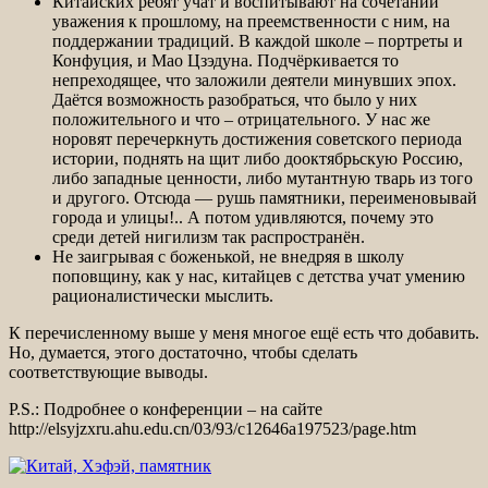
Китайских ребят учат и воспитывают на сочетании
уважения к прошлому, на преемственности с ним, на
поддержании традиций. В каждой школе – портреты и
Конфуция, и Мао Цзэдуна. Подчёркивается то
непреходящее, что заложили деятели минувших эпох.
Даётся возможность разобраться, что было у них
положительного и что – отрицательного. У нас же
норовят перечеркнуть достижения советского периода
истории, поднять на щит либо дооктябрьскую Россию,
либо западные ценности, либо мутантную тварь из того
и другого. Отсюда — рушь памятники, переименовывай
города и улицы!.. А потом удивляются, почему это
среди детей нигилизм так распространён.
Не заигрывая с боженькой, не внедряя в школу
поповщину, как у нас, китайцев с детства учат умению
рационалистически мыслить.
К перечисленному выше у меня многое ещё есть что добавить.
Но, думается, этого достаточно, чтобы сделать
соответствующие выводы.
P.S.: Подробнее о конференции – на сайте
http://elsyjzxru.ahu.edu.cn/03/93/c12646a197523/page.htm