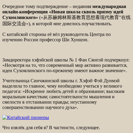
Очередное тому подтверждение – недавняя
международная
онлайн-конференция «Новая школа сквозь призму идей
Сухомлинского»
(«从苏赫姆林斯基教育思想看现代教育”在线
国际交流会»), в которой мне довелось поучаствовать.
С китайской стороны её вёл руководитель Центра по
изучению России профессор Ши Хуншэн.
Замдиректора хэфэйской школы № 1 Фан Сяопэй подчеркнул:
«Несмотря на то, что современный мир активно развивается,
идеи Сухомлинского по-прежнему имеют важное значение».
Учительница Синчжинской школы г. Хэфэй Фэй Дунмэй
выделила то главное, чему необходимо учиться у великого
педагога: «Искренне любить детей и образование; высоким
моральным качествам; самостоятельности мышления и
смелости в отстаивании правды; неустанному
совершенствованию научного духа».
Что извлёк для себя я? В частности, следующее.