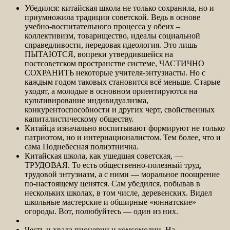
Убедился: китайская школа не только сохранила, но и
приумножила традиции советской. Ведь в основе
учебно-воспитательного процесса у обеих –
коллективизм, товарищество, идеалы социальной
справедливости, передовая идеология. Это лишь
ПЫТАЮТСЯ, вопреки утвердившейся на
постсоветском пространстве системе, ЧАСТИЧНО
СОХРАНИТЬ некоторые учителя-энтузиасты. Но с
каждым годом таковых становится всё меньше. Старые
уходят, а молодые в основном ориентируются на
культивирование индивидуализма,
конкурентоспособности и других черт, свойственных
капиталистическому обществу.
Китайца изначально воспитывают формируют не только
патриотом, но и интернационалистом. Тем более, что и
сама Поднебесная полиэтнична.
Китайская школа, как ушедшая советская, —
ТРУДОВАЯ. То есть общественно-полезный труд,
трудовой энтузиазм, а с ними — моральное поощрение
по-настоящему ценятся. Сам убедился, побывав в
нескольких школах, в том числе, деревенских. Видел
школьные мастерские и обширные «юннатские»
огороды. Вот, полюбуйтесь — один из них.
Честь и хвала пионерии и комсомолии. На