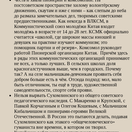
постсоветском пространстве хилому волонтёрскому
движению, скаутам и иже с ними – как слепым до неба
до размаха замечательных дел, творимых советскими
предшественниками. Как некогда в ВЛКСМ, в
Коммунистический союз молодёжи Китая входит
молодёжь в
возрасте от 14 до 28 лет. КСМК официально
считается «школой, где широкие массы юношей и
девушек на практике изучают коммунизм; это
помощник партии и её резерв». Комсомол руководит
работой Пионерской организации Китая. Причём здесь
в ряды этих коммунистических организаций принимают
не всех, а только лучших. В сельских школах доля
красногалстучников выше, чем в городских. Почему
так? А на селе мальчишкам-девчонкам проявить себя
добром больше есть в чём. Отсюда подход: мол, мало
быть отличником, ты ещё в труде, художественной
самодеятельности, спорте себя прояви.
Нельзя вырвать Сухомлинского из общего советского
педагогического наследия. С Макаренко и Крупской, с
Павкой Корчагиным и Олегом Кошевым, с Мальчишом
Кибальчишом и пионерами-героями Великой
Отечественной. В России это пытаются делать, подавая
Сухомлинского как этакого «общечеловеческого»
гуманиста вне времени, в котором он творил.