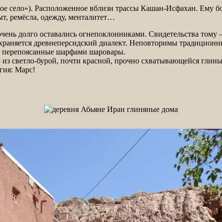
ыт, ремёсла, одежду, менталитет…
ень долго оставались огнепоклонниками. Свидетельства тому –
Сохраняется древнеперсидский диалект. Неповторимы традицион
, перепоясанные шарфами шаровары.
 из светло-бурой, почти красной, прочно схватывающейся глины
гия: Марс!