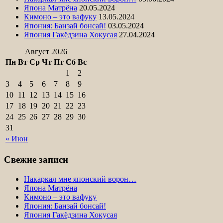
Япона Матрёна
20.05.2024
Кимоно – это вафуку
13.05.2024
Япония: Банзай бонсай!
03.05.2024
Япония Гакёдзина Хокусая
27.04.2024
Август 2026
Пн
Вт
Ср
Чт
Пт
Сб
Вс
1
2
3
4
5
6
7
8
9
10
11
12
13
14
15
16
17
18
19
20
21
22
23
24
25
26
27
28
29
30
31
« Июн
Свежие записи
Накаркал мне японский ворон…
Япона Матрёна
Кимоно – это вафуку
Япония: Банзай бонсай!
Япония Гакёдзина Хокусая