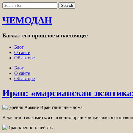
ЧЕМОДАН
Багаж: его прошлое и настоящее
Блог
О сайте
Об авторе
Блог
О сайте
Об авторе
Иран: «марсианская экзотика
В чаянии ознакомиться с исконно иранской жизнью, я отправи