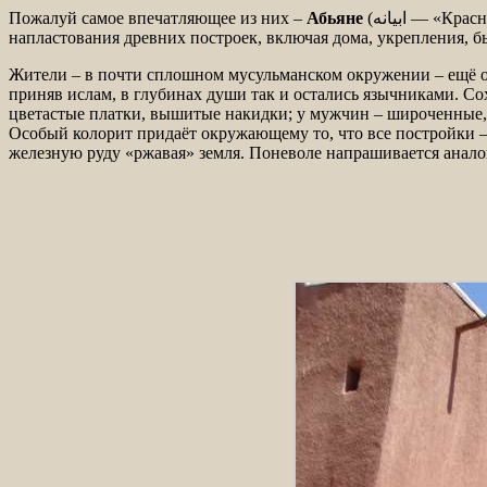
Пожалуй самое впечатляющее из них –
Абьяне
(ابیانه‎ — «Красное село»). Расположенное вблизи трассы Кашан-Исфахан. Ему более двух тысячелетий. Отсюда историко-культурные
напластования древних построек, включая дома, укрепления, б
Жители – в почти сплошном мусульманском окружении – ещё оч
приняв ислам, в глубинах души так и остались язычниками. 
цветастые платки, вышитые накидки; у мужчин – широченные
Особый колорит придаёт окружающему то, что все постройки –
железную руду «ржавая» земля. Поневоле напрашивается анало