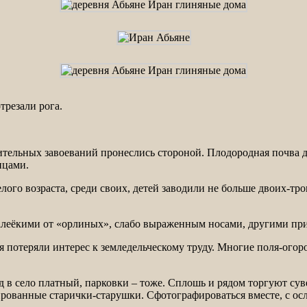
трезали рога.
ительных завоеваний пронеслись стороной. Плодородная почва да
пцами.
елого возраста, среди своих, детей заводили не больше двоих-т
 далеёкими от «орлиных», слабо выраженным носами, другими п
потеряли интерес к земледельческому труду. Многие поля-огор
езд в село платный, парковки – тоже. Сплошь и рядом торгуют 
ованные старички-старушки. Сфотографироваться вместе, с осли