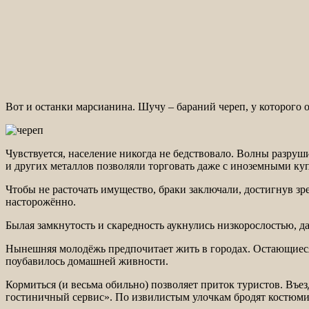
Вот и останки марсианина. Шучу – бараний череп, у которого о
Чувствуется, население никогда не бедствовало. Волны разруш
и других металлов позволяли торговать даже с иноземными ку
Чтобы не расточать имущество, браки заключали, достигнув зр
насторожённо.
Былая замкнутость и скаредность аукнулись низкорослостью,
Нынешняя молодёжь предпочитает жить в городах. Остающиеся 
поубавилось домашней живности.
Кормиться (и весьма обильно) позволяет приток туристов. Въ
гостиничный сервис». По извилистым улочкам бродят костюмир