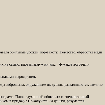
вала обильные урожаи, корм скоту. Ткачество, обработка меди
роих на семью, вдовам замуж ни-ни… Чужаков встречали
ризнаками вырождения.
оды заброшены, окружавшие их дувалы разваливаются, заметно
сувенирами. Плюс «духанный общепит» и «ненавязчивый
ком в придачу? Пожалуйста. За деньги, разумеется.