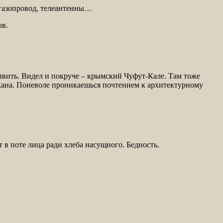
газопровод, телеантенны…
ов.
вить. Видел и покруче – крымский Чуфут-Кале. Там тоже
лкана. Поневоле проникаешься почтением к архитектурному
 в поте лица ради хлеба насущного. Бедность.