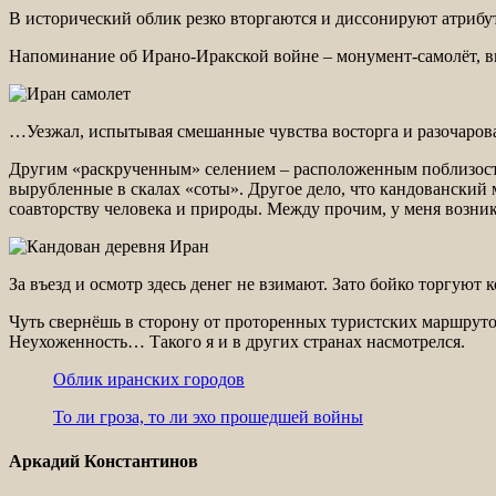
В исторический облик резко вторгаются и диссонируют атри
Напоминание об Ирано-Иракской войне – монумент-самолёт, 
…Уезжал, испытывая смешанные чувства восторга и разочаров
Другим «раскрученным» селением – расположенным поблизости
вырубленные в скалах «соты». Другое дело, что кандованский
соавторству человека и природы. Между прочим, у меня возник
За въезд и осмотр здесь денег не взимают. Зато бойко торгую
Чуть свернёшь в сторону от проторенных туристских маршрутов
Неухоженность… Такого я и в других странах насмотрелся.
Облик иранских городов
То ли гроза, то ли эхо прошедшей войны
Аркадий Константинов