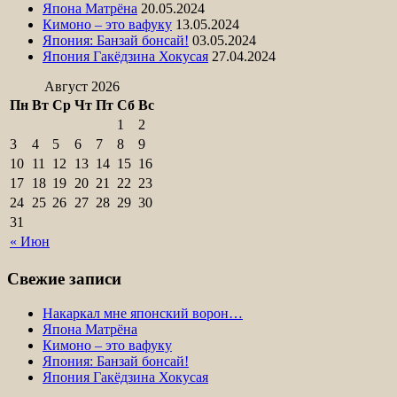
Япона Матрёна
20.05.2024
Кимоно – это вафуку
13.05.2024
Япония: Банзай бонсай!
03.05.2024
Япония Гакёдзина Хокусая
27.04.2024
Август 2026
Пн
Вт
Ср
Чт
Пт
Сб
Вс
1
2
3
4
5
6
7
8
9
10
11
12
13
14
15
16
17
18
19
20
21
22
23
24
25
26
27
28
29
30
31
« Июн
Свежие записи
Накаркал мне японский ворон…
Япона Матрёна
Кимоно – это вафуку
Япония: Банзай бонсай!
Япония Гакёдзина Хокусая