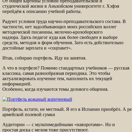
От общей картины условий преподавательской и
студенческой жизни в Аньхойском университете г. Хэфэя
перейдём к описанию учебной работы.
Радуют условия труда научно-преподавательского состава. В
частности, нет задолбывающих моих российских коллег
методической писанины, мелочно-крохоборского
надзора. Здесь педагог куда как более свободен в выборе
средств, методов и форм обучения. Зато есть действительно
достойные зарплата и «соцпакет».
Итак, собираю портфель. Иду на занятия.
А что в портфеле? Помимо стандартных учебников — русская
классика, самая разнообразная периодика. Это чтобы
актуализировать изучение тем, наполнить их текущей
информацией.
Особенно, когда изучаются темы делового общения.
Портфель, кстати, не местный. Я его в Испании приобрёл. А ре
армейской полевой сумки
Аудитории — с мультимедийными «наворотами». Но и
простая доска с мелом тоже присутствуют.