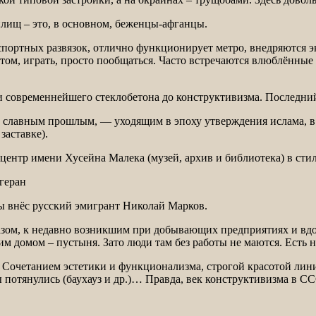
лищ – это, в основном, беженцы-афганцы.
нспортных развязок, отлично функционирует метро, внедряются 
том, играть, просто пообщаться. Часто встречаются влюблённые 
 и современнейшего стеклобетона до конструктивизма. Последний
о славным прошлым, — уходящим в эпоху утверждения ислама, в 
заставке).
ентр имени Хусейна Малека (музей, архив и библиотека) в стил
ды внёс русский эмигрант Николай Марков.
бразом, к недавно возникшим при добывающих предприятиях и вд
им домом – пустыня. Зато люди там без работы не маются. Ест
? Сочетанием эстетики и функционализма, строгой красотой ли
потянулись (баухауз и др.)… Правда, век конструктивизма в СС