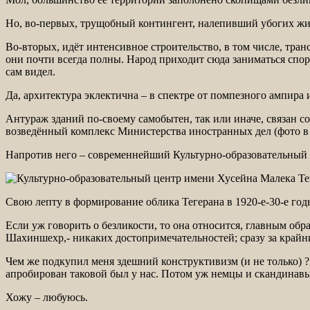
Но, во-первых, трущобный контингент, налепивший убогих жи
Во-вторых, идёт интенсивное строительство, в том числе, тра
они почти всегда полны. Народ приходит сюда заниматься спор
сам видел.
Да, архитектура эклектична – в спектре от помпезного ампира
Антураж зданий по-своему самобытен, так или иначе, связан с
возведённый комплекс Министерства иностранных дел (фото в 
Напротив него – современнейший Культурно-образовательный ц
Свою лепту в формирование облика Тегерана в 1920-е-30-е го
Если уж говорить о безликости, то она относится, главным о
Шахиншехр,- никаких достопримечательностей; сразу за крайн
Чем же подкупил меня здешний конструктивизм (и не только) 
апробирован таковой был у нас. Потом уж немцы и скандинавы 
Хожу – любуюсь.