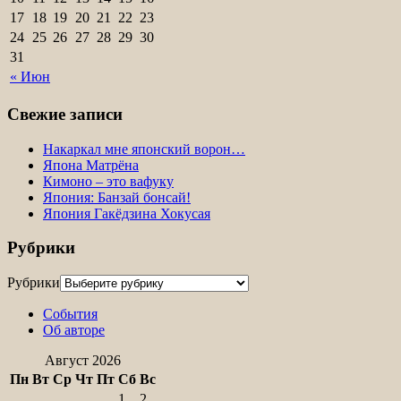
17
18
19
20
21
22
23
24
25
26
27
28
29
30
31
« Июн
Свежие записи
Накаркал мне японский ворон…
Япона Матрёна
Кимоно – это вафуку
Япония: Банзай бонсай!
Япония Гакёдзина Хокусая
Рубрики
Рубрики
События
Об авторе
Август 2026
Пн
Вт
Ср
Чт
Пт
Сб
Вс
1
2