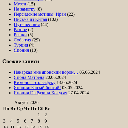
Музеи
(15)
На заметку
(8)
Персидские мотивы. Иран
(22)
Письма из Китая
(102)
Путешествия
(44)
Разное
(2)
Рынки
(5)
События
(29)
Турция
(4)
Япония
(10)
Свежие записи
Накаркал мне японский ворон…
05.06.2024
Япона Матрёна
20.05.2024
Кимоно – это вафуку
13.05.2024
Япония: Банзай бонсай!
03.05.2024
Япония Гакёдзина Хокусая
27.04.2024
Август 2026
Пн
Вт
Ср
Чт
Пт
Сб
Вс
1
2
3
4
5
6
7
8
9
10
11
12
13
14
15
16