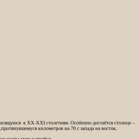
носящуюся к ХХ-ХХI столетиям. Особенно достаётся столице –
протянувшемуся километров на 70 с запада на восток.
но часты смог и пробки.