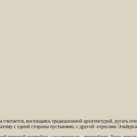
 считается, восхищаясь традиционной архитектурой, ругать от
тому с одной стороны пустынями, с другой -отрогами Эльбурса,
й типовой застройки, а на окраинах – трущобами. Здесь доволь