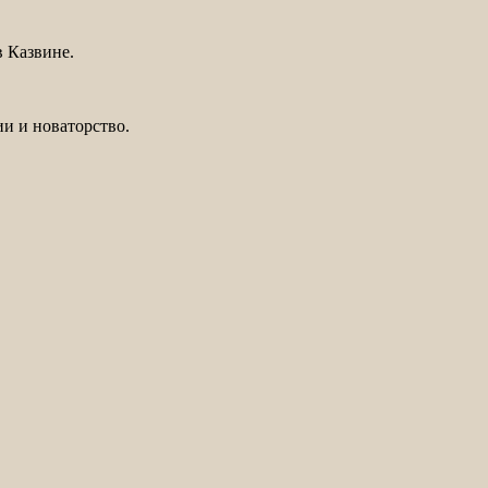
в Казвине.
и и новаторство.