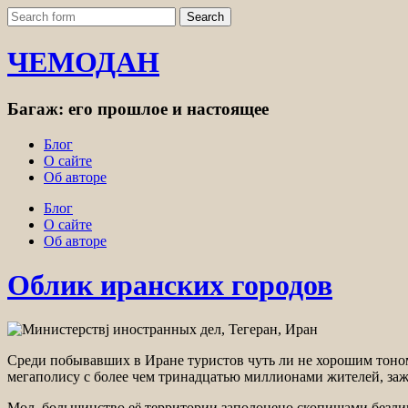
ЧЕМОДАН
Багаж: его прошлое и настоящее
Блог
О сайте
Об авторе
Блог
О сайте
Об авторе
Облик иранских городов
Среди побывавших в Иране туристов чуть ли не хорошим тоном
мегаполису с более чем тринадцатью миллионами жителей, зажа
Мол, большинство её территории заполонено скопищами безлико