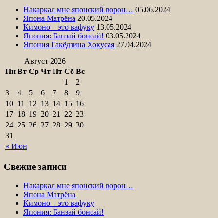
Накаркал мне японский ворон…
05.06.2024
Япона Матрёна
20.05.2024
Кимоно – это вафуку
13.05.2024
Япония: Банзай бонсай!
03.05.2024
Япония Гакёдзина Хокусая
27.04.2024
Август 2026
Пн
Вт
Ср
Чт
Пт
Сб
Вс
1
2
3
4
5
6
7
8
9
10
11
12
13
14
15
16
17
18
19
20
21
22
23
24
25
26
27
28
29
30
31
« Июн
Свежие записи
Накаркал мне японский ворон…
Япона Матрёна
Кимоно – это вафуку
Япония: Банзай бонсай!