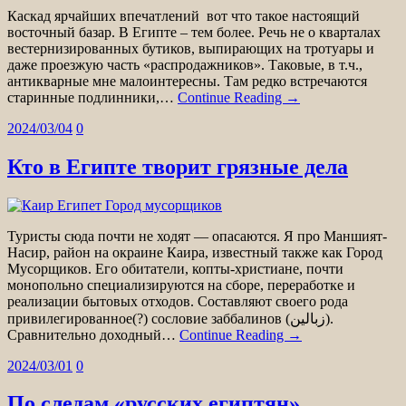
Каскад ярчайших впечатлений ­ вот что такое настоящий
восточный базар. В Египте – тем более. Речь не о кварталах
вестернизированных бутиков, выпирающих на тротуары и
даже проезжую часть «распродажников». Таковые, в т.ч.,
антикварные мне малоинтересны. Там редко встречаются
старинные подлинники,…
Continue Reading →
2024/03/04
0
Кто в Египте творит грязные дела
Туристы сюда почти не ходят — опасаются. Я про Маншият-
Насир, район на окраине Каира, известный также как Город
Мусорщиков. Его обитатели, копты-христиане, почти
монопольно специализируются на сборе, переработке и
реализации бытовых отходов. Составляют своего рода
привилегированное(?) сословие заббалинов (زبالين).
Сравнительно доходный…
Continue Reading →
2024/03/01
0
По следам «русских египтян»