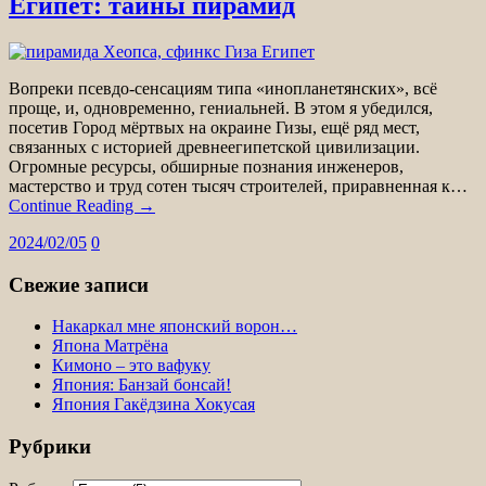
Египет: тайны пирамид
Вопреки псевдо-сенсациям типа «инопланетянских», всё
проще, и, одновременно, гениальней. В этом я убедился,
посетив Город мёртвых на окраине Гизы, ещё ряд мест,
связанных с историей древнеегипетской цивилизации.
Огромные ресурсы, обширные познания инженеров,
мастерство и труд сотен тысяч строителей, приравненная к…
Continue Reading →
2024/02/05
0
Свежие записи
Накаркал мне японский ворон…
Япона Матрёна
Кимоно – это вафуку
Япония: Банзай бонсай!
Япония Гакёдзина Хокусая
Рубрики