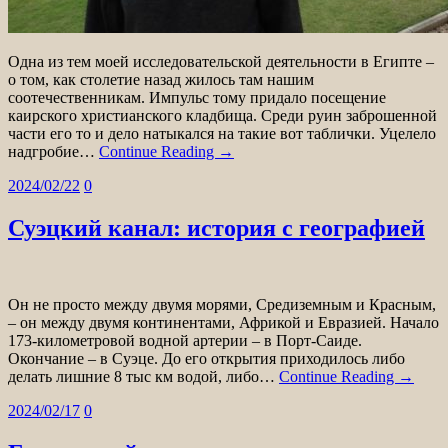
Одна из тем моей исследовательской деятельности в Египте –
о том, как столетие назад жилось там нашим
соотечественникам. Импульс тому придало посещение
каирского христианского кладбища. Среди руин заброшенной
части его то и дело натыкался на такие вот таблички. Уцелело
надгробие…
Continue Reading →
2024/02/22
0
Суэцкий канал: история с географией
Он не просто между двумя морями, Средиземным и Красным,
– он между двумя континентами, Африкой и Евразией. Начало
173-километровой водной артерии – в Порт-Саиде.
Окончание – в Суэце. До его открытия приходилось либо
делать лишние 8 тыс км водой, либо…
Continue Reading →
2024/02/17
0