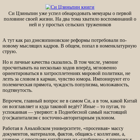
Си Цзиньпин уже успел обнародовать мемуары о первой
половине своей жизни. На два тома хватило воспоминаний о
ней и у простых сельских тружеников
А тут как раз дэнсяопиновские реформы потребовали по-
новому мыслящих кадров. В общем, попал в номенклатурную
струю.
Но и личные качества сказались. В том числе, умение
просчитывать на несколько ходов вперёд, мгновенно
ориентироваться в хитросплетениях мировой политики, не
лезть за словом в карман, чувство юмора. Импонируют его
полемическая прямота, чуждость популизма, моложавость,
подтянутость.
Впрочем, главный вопрос не в самом Си, а в том, какой Китай
он возглавляет и куда таковой ведёт? Иные – то пугая, то
успокаивая — уверяют: в Поднебесной самый настоящий
(гос)капитализм с восточно-авторитарным уклоном.
Работая в Аньхойском университете, «просеивая» массу
документов, материалов, фактов, общаясь с коллегами, а,
главное, с простыми китайцами из «глубинки», я прихожу к