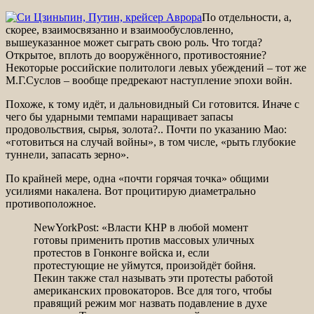
По отдельности, а,
скорее, взаимосвязанно и взаимообусловленно,
вышеуказанное может сыграть свою роль. Что тогда?
Открытое, вплоть до вооружённого, противостояние?
Некоторые российские политологи левых убеждений – тот же
М.Г.Суслов – вообще предрекают наступление эпохи войн.
Похоже, к тому идёт, и дальновидный Си готовится. Иначе с
чего бы ударными темпами наращивает запасы
продовольствия, сырья, золота?.. Почти по указанию Мао:
«готовиться на случай войны», в том числе, «рыть глубокие
туннели, запасать зерно».
По крайней мере, одна «почти горячая точка» общими
усилиями накалена. Вот процитирую диаметрально
противоположное.
NewYorkPost: «Власти КНР в любой момент
готовы применить против массовых уличных
протестов в Гонконге войска и, если
протестующие не уймутся, произойдёт бойня.
Пекин также стал называть эти протесты работой
американских провокаторов. Все для того, чтобы
правящий режим мог назвать подавление в духе