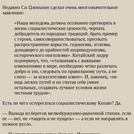
Недавно Си Цзиньпин сделал очень многозначительное
заявление:
«Наша молодежь должна осознанно претворять в
жизнь социалистические ценности, черпать
добродетель из народных традиций, брать пример
с героев, самосовершенствоваться, пресекать
распространение корысти, гедонизма, эгоизма,
доходящего до крайностей индивидуализма,
исторического нигилизма». Китайский лидер
подчеркнул, что, «сталкиваясь с важными
изменениями в мире, необходимо четко различать
добро и зло, следовать по правильному пути, а не
слепо — за искусителями извне». И, наконец, «не
ища легких путей и не считая себя умнее
остальных, создавать лучшие условия жизни
честным трудом».
Есть ли чего остерегаться социалистическому Китаю? Да.
— Выхода из берегов мелкобуржуазно-рыночной стихии, если
ее — нет, не «тащить и не пущать» — а если не направлять в
нужное русло.