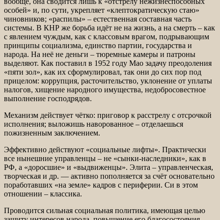
вообще, она сводится лишь к «отстрелу нежизнеспособных
особей» и, по сути, укрепляет «клептократическую стаю»
чиновников; «распилы» – естественная составная часть
системы. В КНР же борьба идёт не на жизнь, а на смерть – как
с явлением чуждым, как с классовым врагом, подрывающим
принципы социализма, единство партии, государства и
народа. На неё не деньги – тюремные камеры и патроны
выделяют. Как поставил в 1952 году Мао задачу преодоления
«пяти зол», как их сформулировал, так они до сих пор под
прицелом: коррупция, расточительство, уклонение от уплаты
налогов, хищение народного имущества, недобросовестное
выполнение господрядов.
Механизм действует чётко: приговор к расстрелу с отсрочкой
исполнения; выложишь наворованное – отделаешься
пожизненным заключением.
Эффективно действуют «социальные лифты». Практически
все нынешние управленцы – не «сынки-наследники», как в
РФ, а «доросшие» и «выдвиженцы». Элита – управленческая,
творческая и др. — активно пополняется за счёт основательно
поработавших «на земле» кадров с периферии. Си в этом
отношении – классика.
Проводится сильная социальная политика, имеющая целью
защиту интересов народа, повышение его благосостояния.