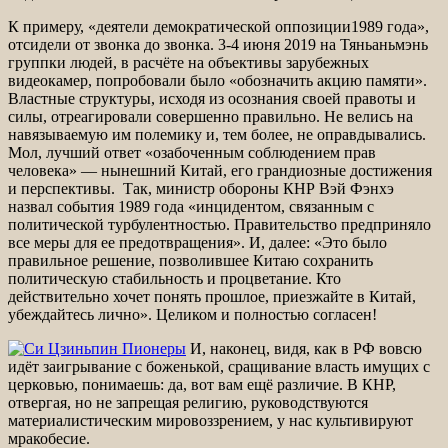
К примеру, «деятели демократической оппозиции1989 года»,
отсидели от звонка до звонка. 3-4 июня 2019 на Тяньаньмэнь
группки людей, в расчёте на объективы зарубежных
видеокамер, попробовали было «обозначить акцию памяти».
Властные структуры, исходя из осознания своей правоты и
силы, отреагировали совершенно правильно. Не велись на
навязываемую им полемику и, тем более, не оправдывались.
Мол, лучший ответ «озабоченным соблюдением прав
человека» — нынешний Китай, его грандиозные достижения
и перспективы. Так, министр обороны КНР Вэй Фэнхэ
назвал события 1989 года «инцидентом, связанным с
политической турбулентностью. Правительство предприняло
все меры для ее предотвращения». И, далее: «Это было
правильное решение, позволившее Китаю сохранить
политическую стабильность и процветание. Кто
действительно хочет понять прошлое, приезжайте в Китай,
убеждайтесь лично». Целиком и полностью согласен!
И, наконец, видя, как в РФ вовсю
идёт заигрывание с боженькой, сращивание власть имущих с
церковью, понимаешь: да, вот вам ещё различие. В КНР,
отвергая, но не запрещая религию, руководствуются
материалистическим мировоззрением, у нас культивируют
мракобесие.