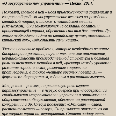
«О государственном управлении» — Пекин, 2014.
Пожалуй, главное в ней – идея приверженности социализму и
его роли в борьбе за «осуществление великого возрождения
китайской нации», а также о «китайской мечте»
(чжунгомэн). Они заключаются «в создании богатой и
процветающей страны, обретении счастья для народа». Для
этого необходимо «идти по китайскому пути», «возвышать
китайский дух», «объединять силы нации».
Указаны основные проблемы, которые необходимо решать:
диспропорции развития, научно-техническое отставание,
нерациональность производственной структуры и большая
роль экстенсивных методов в ней, «разница между уровнями
развития города и села», различные социальные
противоречия, а также «четыре вредных поветрия» —
формализм, бюрократизм, гедонизм и расточительность.
Мол, рынок – рынком, но решающую роль играет
партгосуправление — в первую очередь при «поддержании
стабильности макроэкономики, упрочении и оптимизации
общественного обслуживания, обеспечении равноправной
конкуренции и др. Следуя пословице: «Экономия — слава,
расточительство — позор», Си призывает отказаться от
чрезмерных трат на мероприятия. Ставит задачу чётко