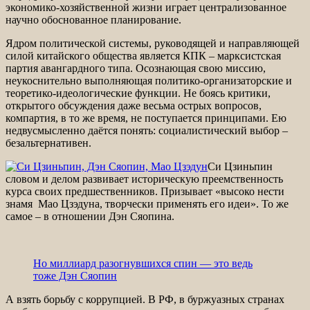
экономико-хозяйственной жизни играет централизованное
научно обоснованное планирование.
Ядром политической системы, руководящей и направляющей
силой китайского общества является КПК – марксистская
партия авангардного типа. Осознающая свою миссию,
неукоснительно выполняющая политико-организаторские и
теоретико-идеологические функции. Не боясь критики,
открытого обсуждения даже весьма острых вопросов,
компартия, в то же время, не поступается принципами. Ею
недвусмысленно даётся понять: социалистический выбор –
безальтернативен.
Си Цзиньпин
словом и делом развивает историческую преемственность
курса своих предшественников. Призывает «высоко нести
знамя Мао Цзэдуна, творчески применять его идеи». То же
самое – в отношении Дэн Сяопина.
Но миллиард разогнувшихся спин — это ведь
тоже Дэн Сяопин
А взять борьбу с коррупцией. В РФ, в буржуазных странах