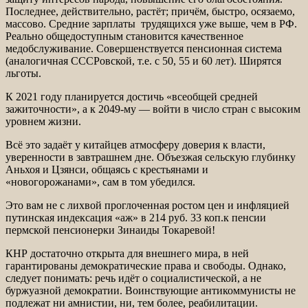
Последнее, действительно, растёт; причём, быстро, осязаемо,
массово. Средние зарплаты трудящихся уже выше, чем в РФ.
Реально общедоступным становится качественное
медобслуживание. Совершенствуется пенсионная система
(аналогичная СССРовской, т.е. с 50, 55 и 60 лет). Ширятся
льготы.
К 2021 году планируется достичь «всеобщей средней
зажиточности», а к 2049-му — войти в число стран с высоким
уровнем жизни.
Всё это задаёт у китайцев атмосферу доверия к власти,
уверенности в завтрашнем дне. Объезжая сельскую глубинку
Аньхоя и Цзянси, общаясь с крестьянами и
«новогорожанами», сам в том убедился.
Это вам не с лихвой проглоченная ростом цен и инфляцией
путинская индексация «аж» в 214 руб. 33 коп.к пенсии
пермской пенсионерки Зинаиды Токаревой!
КНР достаточно открыта для внешнего мира, в ней
гарантированы демократические права и свободы. Однако,
следует понимать: речь идёт о социалистической, а не
буржуазной демократии. Воинствующие антикоммунисты не
подлежат ни амнистии, ни, тем более, реабилитации.