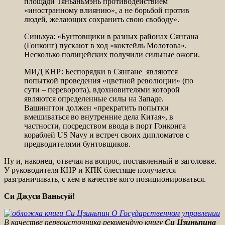
площади Тяньаньмэнь противодействием
«иностранному влиянию», а не борьбой против
людей, желающих сохранить свою свободу».
Синьхуа: «Бунтовщики в разных районах Сянгана
(Гонконг) пускают в ход «коктейль Молотова».
Несколько полицейских получили сильные ожоги.
МИД КНР: Беспорядки в Сянгане являются
попыткой проведения «цветной революции» (по
сути – переворота), вдохновителями которой
являются определенные силы на Западе.
Вашингтон должен «прекратить попытки
вмешиваться во внутренние дела Китая», в
частности, посредством ввода в порт Гонконга
кораблей US Navy и встреч своих дипломатов с
предводителями бунтовщиков.
Ну и, наконец, отвечая на вопрос, поставленный в заголовке.
У руководителя КНР и КПК блестяще получается
разграничивать, с кем в качестве кого позиционироваться.
Си Джуси Ваньсуй!
В качестве первоисточника рекомендую книгу
Си Цзиньпина