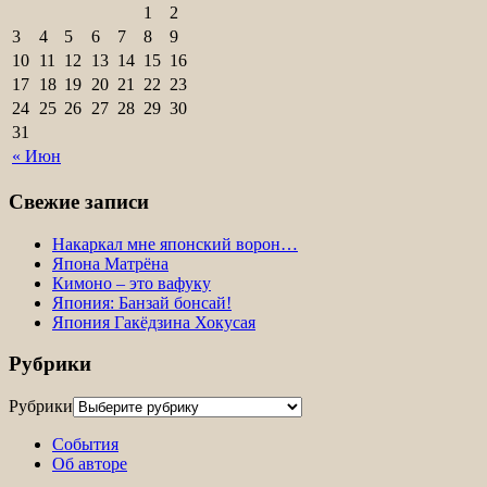
1
2
3
4
5
6
7
8
9
10
11
12
13
14
15
16
17
18
19
20
21
22
23
24
25
26
27
28
29
30
31
« Июн
Свежие записи
Накаркал мне японский ворон…
Япона Матрёна
Кимоно – это вафуку
Япония: Банзай бонсай!
Япония Гакёдзина Хокусая
Рубрики
Рубрики
События
Об авторе