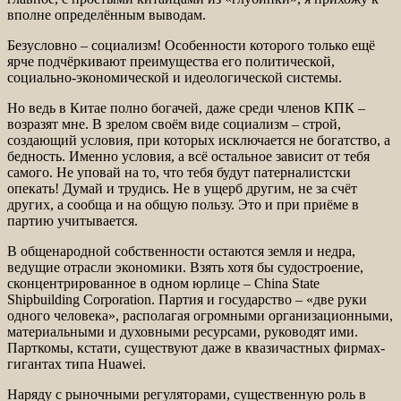
вполне определённым выводам.
Безусловно – социализм! Особенности которого только ещё
ярче подчёркивают преимущества его политической,
социально-экономической и идеологической системы.
Но ведь в Китае полно богачей, даже среди членов КПК –
возразят мне. В зрелом своём виде социализм – строй,
создающий условия, при которых исключается не богатство, а
бедность. Именно условия, а всё остальное зависит от тебя
самого. Не уповай на то, что тебя будут патерналистски
опекать! Думай и трудись. Не в ущерб другим, не за счёт
других, а сообща и на общую пользу. Это и при приёме в
партию учитывается.
В общенародной собственности остаются земля и недра,
ведущие отрасли экономики. Взять хотя бы судостроение,
сконцентрированное в одном юрлице – China State
Shipbuilding Corporation. Партия и государство – «две руки
одного человека», располагая огромными организационными,
материальными и духовными ресурсами, руководят ими.
Парткомы, кстати, существуют даже в квазичастных фирмах-
гигантах типа Huawei.
Наряду с рыночными регуляторами, существенную роль в