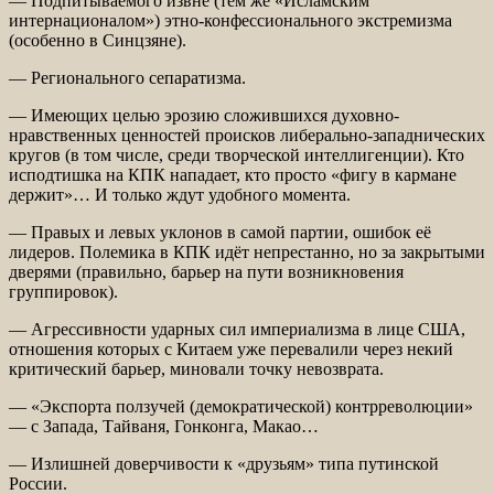
— Подпитываемого извне (тем же «Исламским
интернационалом») этно-конфессионального экстремизма
(особенно в Синцзяне).
— Регионального сепаратизма.
— Имеющих целью эрозию сложившихся духовно-
нравственных ценностей происков либерально-западнических
кругов (в том числе, среди творческой интеллигенции). Кто
исподтишка на КПК нападает, кто просто «фигу в кармане
держит»… И только ждут удобного момента.
— Правых и левых уклонов в самой партии, ошибок её
лидеров. Полемика в КПК идёт непрестанно, но за закрытыми
дверями (правильно, барьер на пути возникновения
группировок).
— Агрессивности ударных сил империализма в лице США,
отношения которых с Китаем уже перевалили через некий
критический барьер, миновали точку невозврата.
— «Экспорта ползучей (демократической) контрреволюции»
— с Запада, Тайваня, Гонконга, Макао…
— Излишней доверчивости к «друзьям» типа путинской
России.