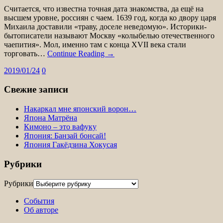
Считается, что известна точная дата знакомства, да ещё на
высшем уровне, россиян с чаем. 1639 год, когда ко двору царя
Михаила доставили «траву, доселе неведомую». Историки-
бытописатели называют Москву «колыбелью отечественного
чаепития». Мол, именно там с конца XVII века стали
торговать…
Continue Reading →
2019/01/24
0
Свежие записи
Накаркал мне японский ворон…
Япона Матрёна
Кимоно – это вафуку
Япония: Банзай бонсай!
Япония Гакёдзина Хокусая
Рубрики
Рубрики
События
Об авторе