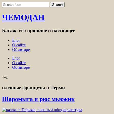
ЧЕМОДАН
Багаж: его прошлое и настоящее
Блог
О сайте
Об авторе
Блог
О сайте
Об авторе
Tag
пленные французы в Перми
Шаромыга и рюс мьюжик