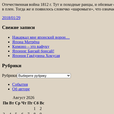
Отечественная война 1812 г. Тут и походные ранцы, и обозны
в плен. Тогда же и появилось словечко «шаромыги», что означ
2018/01/29
Свежие записи
Накаркал мне японский ворон…
Япона Матрёна
Кимоно – это вафуку
Япония: Банзай бонсай!
Япония Гакёдзина Хокусая
Рубрики
Рубрики
События
Об авторе
Август 2026
Пн
Вт
Ср
Чт
Пт
Сб
Вс
1
2