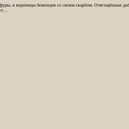
е фуры, и вереницы беженцев со своим скарбом. Отягощённые д
ает…