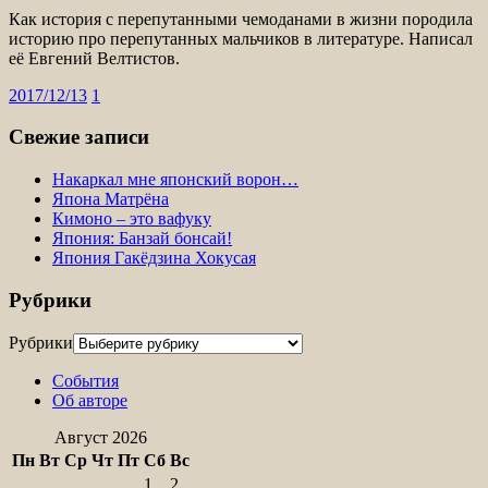
Как история с перепутанными чемоданами в жизни породила
историю про перепутанных мальчиков в литературе. Написал
её Евгений Велтистов.
2017/12/13
1
Свежие записи
Накаркал мне японский ворон…
Япона Матрёна
Кимоно – это вафуку
Япония: Банзай бонсай!
Япония Гакёдзина Хокусая
Рубрики
Рубрики
События
Об авторе
Август 2026
Пн
Вт
Ср
Чт
Пт
Сб
Вс
1
2