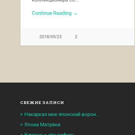
Continue Reading →
2018/09/23
2
СВЕЖИЕ ЗАПИСИ
Накаркал мне японский ворон…
Япона Матрёна
Кимоно – это вафуку