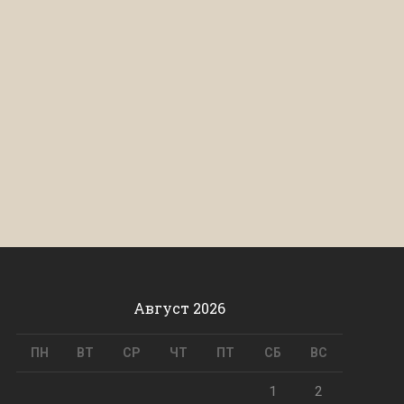
Август 2026
ПН
ВТ
СР
ЧТ
ПТ
СБ
ВС
1
2