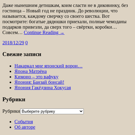
Даже нынешним детишкам, коим сласти не в диковинку, без
гостинца – Новый год не праздник. До революции, что
называется, каждому сверчку со своего шестка. Вот
посмотрите: богатые дядюшки приехали, полные чемоданы
подарков привезли, да сверх того – свёртки, коробки…
Совсем…
Continue Reading →
2018/12/29
0
Свежие записи
Накаркал мне японский ворон…
Япона Матрёна
Кимоно – это вафуку
Япония: Банзай бонсай!
Япония Гакёдзина Хокусая
Рубрики
Рубрики
События
Об авторе