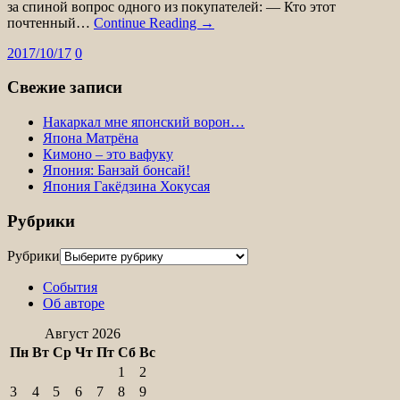
за спиной вопрос одного из покупателей: — Кто этот
почтенный…
Continue Reading →
2017/10/17
0
Свежие записи
Накаркал мне японский ворон…
Япона Матрёна
Кимоно – это вафуку
Япония: Банзай бонсай!
Япония Гакёдзина Хокусая
Рубрики
Рубрики
События
Об авторе
Август 2026
Пн
Вт
Ср
Чт
Пт
Сб
Вс
1
2
3
4
5
6
7
8
9