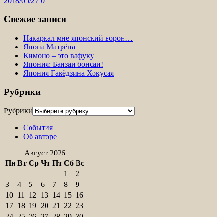
2018/05/27
0
Свежие записи
Накаркал мне японский ворон…
Япона Матрёна
Кимоно – это вафуку
Япония: Банзай бонсай!
Япония Гакёдзина Хокусая
Рубрики
Рубрики
События
Об авторе
Август 2026
Пн
Вт
Ср
Чт
Пт
Сб
Вс
1
2
3
4
5
6
7
8
9
10
11
12
13
14
15
16
17
18
19
20
21
22
23
24
25
26
27
28
29
30