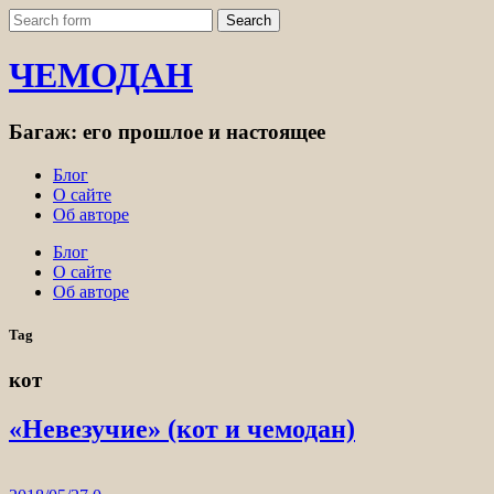
ЧЕМОДАН
Багаж: его прошлое и настоящее
Блог
О сайте
Об авторе
Блог
О сайте
Об авторе
Tag
кот
«Невезучие» (кот и чемодан)