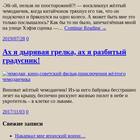
-Эй-эй, нельзя ли поосторожней?! — воскликнул жёлтый
чемоданчик, когда китайчонок тряхнул его так, что он
подскочил и брякнулся на одно колесо. А может быть мне это
только послышалось? Как бы то ни было, запечатлённая мной
на улице Хэфэя сценка —…
Continue Reading →
2019/07/28
0
Ах я дырявая грелка, ах я разбитый
градусник!
Виноват жёлтый чемоданчик! Из-за него бабушка бесстрашно
лезет на крышу, беспечно рискуют жизнью пилот в небе и
укротитель – в клетке со львами.
2017/11/03
0
Свежие записи
Накаркал мне японский ворон…