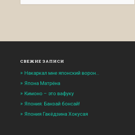
СВЕЖИЕ ЗАПИСИ
Накаркал мне японский ворон…
Япона Матрёна
Кимоно – это вафуку
Япония: Банзай бонсай!
Япония Гакёдзина Хокусая