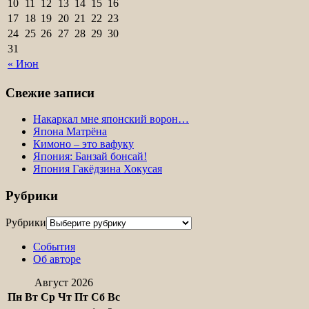
10
11
12
13
14
15
16
17
18
19
20
21
22
23
24
25
26
27
28
29
30
31
« Июн
Свежие записи
Накаркал мне японский ворон…
Япона Матрёна
Кимоно – это вафуку
Япония: Банзай бонсай!
Япония Гакёдзина Хокусая
Рубрики
Рубрики
События
Об авторе
Август 2026
Пн
Вт
Ср
Чт
Пт
Сб
Вс