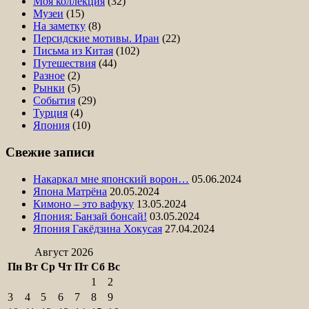
Моя коллекция
(32)
Музеи
(15)
На заметку
(8)
Персидские мотивы. Иран
(22)
Письма из Китая
(102)
Путешествия
(44)
Разное
(2)
Рынки
(5)
События
(29)
Турция
(4)
Япония
(10)
Свежие записи
Накаркал мне японский ворон…
05.06.2024
Япона Матрёна
20.05.2024
Кимоно – это вафуку
13.05.2024
Япония: Банзай бонсай!
03.05.2024
Япония Гакёдзина Хокусая
27.04.2024
Август 2026
Пн
Вт
Ср
Чт
Пт
Сб
Вс
1
2
3
4
5
6
7
8
9