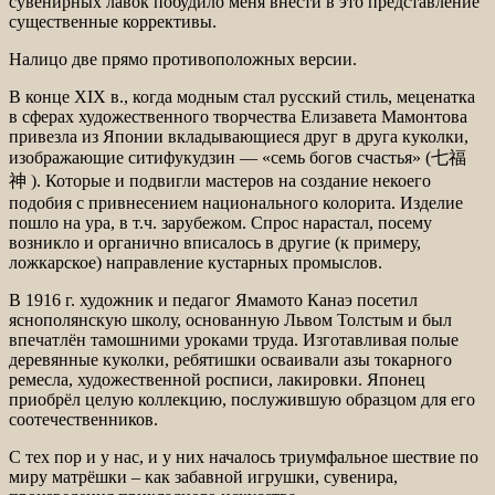
сувенирных лавок побудило меня внести в это представление
существенные коррективы.
Налицо две прямо противоположных версии.
В конце XIX в., когда модным стал русский стиль, меценатка
в сферах художественного творчества Елизавета Мамонтова
привезла из Японии вкладывающиеся друг в друга куколки,
изображающие ситифукудзин — «семь богов счастья» (七福
神 ). Которые и подвигли мастеров на создание некоего
подобия с привнесением национального колорита. Изделие
пошло на ура, в т.ч. зарубежом. Спрос нарастал, посему
возникло и органично вписалось в другие (к примеру,
ложкарское) направление кустарных промыслов.
В 1916 г. художник и педагог Ямамото Канаэ посетил
яснополянскую школу, основанную Львом Толстым и был
впечатлён тамошними уроками труда. Изготавливая полые
деревянные куколки, ребятишки осваивали азы токарного
ремесла, художественной росписи, лакировки. Японец
приобрёл целую коллекцию, послужившую образцом для его
соотечественников.
С тех пор и у нас, и у них началось триумфальное шествие по
миру матрёшки – как забавной игрушки, сувенира,