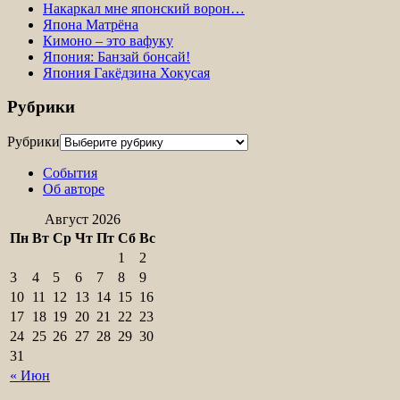
Накаркал мне японский ворон…
Япона Матрёна
Кимоно – это вафуку
Япония: Банзай бонсай!
Япония Гакёдзина Хокусая
Рубрики
Рубрики
События
Об авторе
Август 2026
Пн
Вт
Ср
Чт
Пт
Сб
Вс
1
2
3
4
5
6
7
8
9
10
11
12
13
14
15
16
17
18
19
20
21
22
23
24
25
26
27
28
29
30
31
« Июн