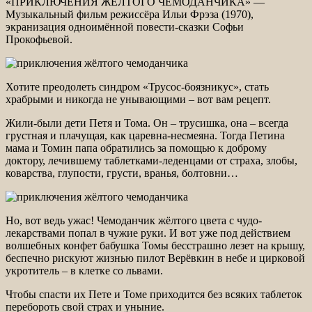
«ПРИКЛЮЧЕНИЯ ЖЁЛТОГО ЧЕМОДАНЧИКА» —
Музыкальный фильм режиссёра Ильи Фрэза (1970),
экранизация одноимённой повести-сказки Софьи
Прокофьевой.
Хотите преодолеть синдром «Трусос-боязникус», стать
храбрыми и никогда не унывающими – вот вам рецепт.
Жили-были дети Петя и Тома. Он – трусишка, она – всегда
грустная и плачущая, как царевна-несмеяна. Тогда Петина
мама и Томин папа обратились за помощью к доброму
доктору, лечившему таблетками-леденцами от страха, злобы,
коварства, глупости, грусти, вранья, болтовни…
Но, вот ведь ужас! Чемоданчик жёлтого цвета с чудо-
лекарствами попал в чужие руки. И вот уже под действием
волшебных конфет бабушка Томы бесстрашно лезет на крышу,
беспечно рискуют жизнью пилот Верёвкин в небе и цирковой
укротитель – в клетке со львами.
Чтобы спасти их Пете и Томе приходится без всяких таблеток
перебороть свой страх и уныние.