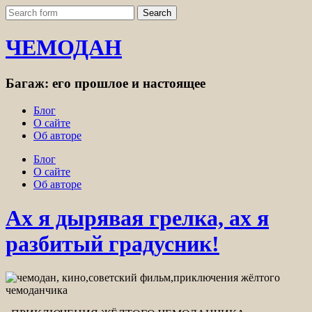
ЧЕМОДАН
Багаж: его прошлое и настоящее
Блог
О сайте
Об авторе
Блог
О сайте
Об авторе
Ах я дырявая грелка, ах я
разбитый градусник!