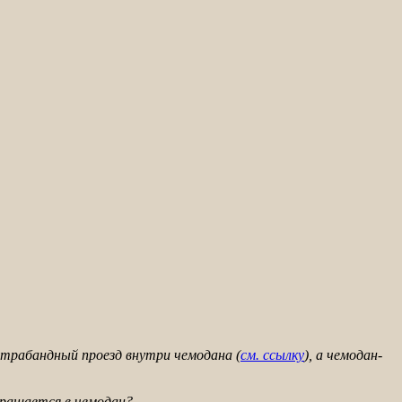
нтрабандный проезд внутри чемодана (
см. ссылку
), а чемодан-
вращается в чемодан?