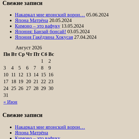
Свежие записи
Накаркал мне японский ворон…
05.06.2024
Япона Матрёна
20.05.2024
Кимоно – это вафуку
13.05.2024
Япония: Банзай бонсай!
03.05.2024
Япония Гакёдзина Хокусая
27.04.2024
Август 2026
Пн
Вт
Ср
Чт
Пт
Сб
Вс
1
2
3
4
5
6
7
8
9
10
11
12
13
14
15
16
17
18
19
20
21
22
23
24
25
26
27
28
29
30
31
« Июн
Свежие записи
Накаркал мне японский ворон…
Япона Матрёна
Кимоно – это вафуку