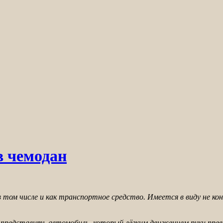
 чемодан
 том числе и как транспортное средство. Имеется в виду не ко
 представить автомобиль, который лёгким движением руки пре