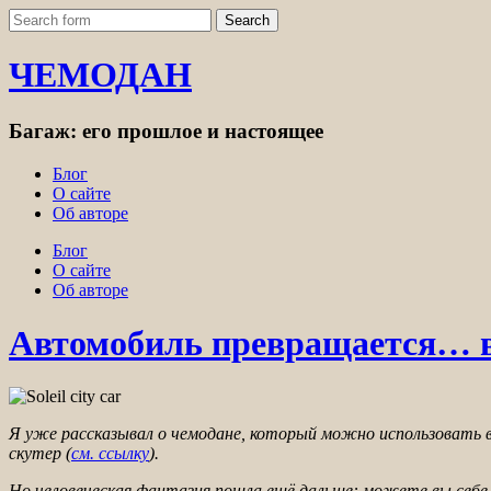
ЧЕМОДАН
Багаж: его прошлое и настоящее
Блог
О сайте
Об авторе
Блог
О сайте
Об авторе
Автомобиль превращается… в
Я уже рассказывал о чемодане, который можно использовать в
скутер (
см. ссылку
).
Но человеческая фантазия пошла ещё дальше: можете вы себе